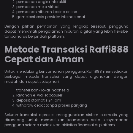
permainan angka interaktif
permainan meja virtual
permainan hiburan kasino online
game berbasis provider internasional
Dengan pilihan permainan yang lengkap tersebut, pengguna
dapat menikmati pengalaman hiburan digital yang lebih fleksibel
tanpa harus berpindah platform.
Metode Transaksi Raffi888
Cepat dan Aman
Untuk mendukung kenyamanan pengguna, Raffi888 menyediakan
berbagai metode transaksi yang dapat digunakan dengan
mudah dan cepat setiap hari.
transfer bank lokal Indonesia
layanan e-wallet populer
deposit otomatis 24 jam
withdraw cepat tanpa proses panjang
Seluruh transaksi diproses menggunakan sistem otomatis yang
dirancang untuk memastikan keamanan serta kenyamanan
pengguna selama melakukan aktivitas finansial di platform.