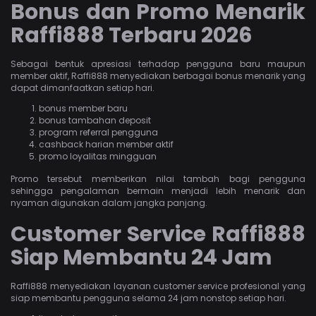
Bonus dan Promo Menarik
Raffi888 Terbaru 2026
Sebagai bentuk apresiasi terhadap pengguna baru maupun
member aktif, Raffi888 menyediakan berbagai bonus menarik yang
dapat dimanfaatkan setiap hari.
bonus member baru
bonus tambahan deposit
program referral pengguna
cashback harian member aktif
promo loyalitas mingguan
Promo tersebut memberikan nilai tambah bagi pengguna
sehingga pengalaman bermain menjadi lebih menarik dan
nyaman digunakan dalam jangka panjang.
Customer Service Raffi888
Siap Membantu 24 Jam
Raffi888 menyediakan layanan customer service profesional yang
siap membantu pengguna selama 24 jam nonstop setiap hari.