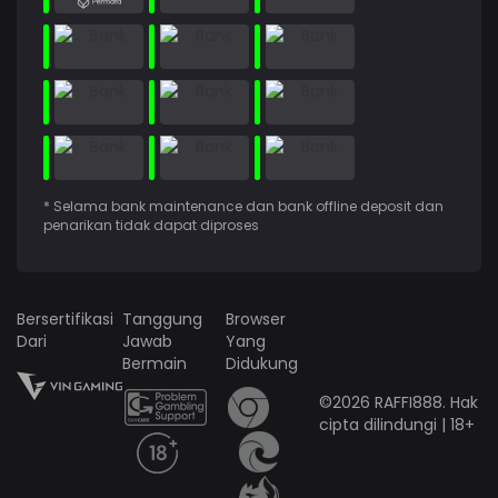
* Selama bank maintenance dan bank offline deposit dan
penarikan tidak dapat diproses
Bersertifikasi
Tanggung
Browser
Dari
Jawab
Yang
Bermain
Didukung
©2026 RAFFI888. Hak
cipta dilindungi | 18+