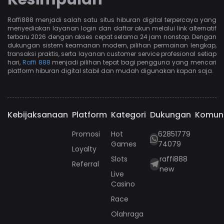
Raffi888 menjadi salah satu situs hiburan digital terpercaya yang
menyediakan layanan login dan daftar akun melalui link alternatif
terbaru 2026 dengan akses cepat selama 24 jam nonstop. Dengan
dukungan sistem keamanan modern, pilihan permainan lengkap,
transaksi praktis, serta layanan customer service profesional setiap
hari,
Raffi 888
menjadi pilihan tepat bagi pengguna yang mencari
platform hiburan digital stabil dan mudah digunakan kapan saja.
Kebijaksanaan
Platform
Kategori
Dukungan
Komun
Promosi
Hot
62851779
Games
74079
Loyalty
Slots
raffi888
Referral
new
Live
Casino
Race
Olahraga