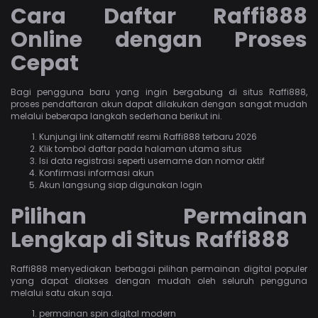
Cara Daftar Raffi888
Online dengan Proses
Cepat
Bagi pengguna baru yang ingin bergabung di situs Raffi888,
proses pendaftaran akun dapat dilakukan dengan sangat mudah
melalui beberapa langkah sederhana berikut ini.
Kunjungi link alternatif resmi Raffi888 terbaru 2026
Klik tombol daftar pada halaman utama situs
Isi data registrasi seperti username dan nomor aktif
Konfirmasi informasi akun
Akun langsung siap digunakan login
Pilihan Permainan
Lengkap di Situs Raffi888
Raffi888 menyediakan berbagai pilihan permainan digital populer
yang dapat diakses dengan mudah oleh seluruh pengguna
melalui satu akun saja.
permainan spin digital modern