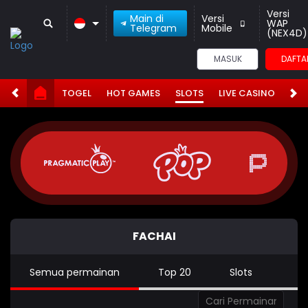
Versi
Main di
Versi
WAP
Telegram
Mobile
(NEX4D)
MASUK
DAFTA
TOGEL
HOT GAMES
SLOTS
LIVE CASINO
RA
FACHAI
Semua permainan
Top 20
Slots