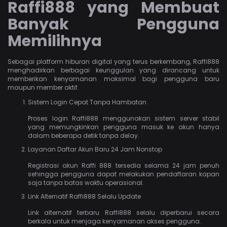
Raffi888 yang Membuat
Banyak Pengguna
Memilihnya
Sebagai platform hiburan digital yang terus berkembang, Raffi888
menghadirkan berbagai keunggulan yang dirancang untuk
memberikan kenyamanan maksimal bagi pengguna baru
maupun member aktif.
Sistem Login Cepat Tanpa Hambatan
Proses login Raffi888 menggunakan sistem server stabil
yang memungkinkan pengguna masuk ke akun hanya
dalam beberapa detik tanpa delay.
Layanan Daftar Akun Baru 24 Jam Nonstop
Registrasi akun Raffi 888 tersedia selama 24 jam penuh
sehingga pengguna dapat melakukan pendaftaran kapan
saja tanpa batas waktu operasional.
Link Alternatif Raffi888 Selalu Update
Link alternatif terbaru Raffi888 selalu diperbarui secara
berkala untuk menjaga kenyamanan akses pengguna.