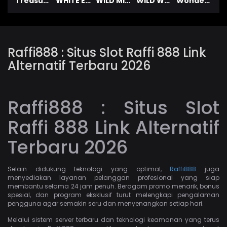
Treasures of Olympus 1000
WHITE ELEPHANT
WILD MINER
WILD WITCH SUGAR BONANZA
Wonder Ace
Raffi888 : Situs Slot Raffi 888 Link
Alternatif Terbaru 2026
Raffi888 : Situs Slot
Raffi 888 Link Alternatif
Terbaru 2026
Selain didukung teknologi yang optimal,
Raffi888
juga
menyediakan layanan pelanggan profesional yang siap
membantu selama 24 jam penuh. Beragam promo menarik, bonus
spesial, dan program eksklusif turut melengkapi pengalaman
pengguna agar semakin seru dan menyenangkan setiap hari.
Melalui sistem server terbaru dan teknologi keamanan yang terus