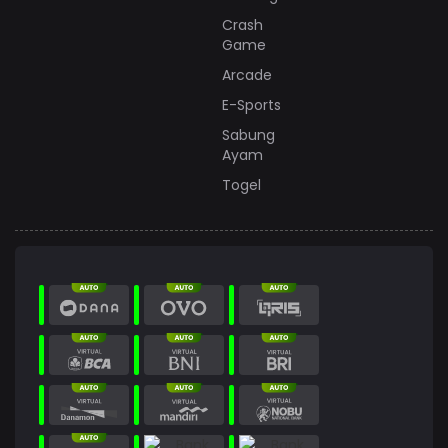
Crash
Game
Arcade
E-Sports
Sabung
Ayam
Togel