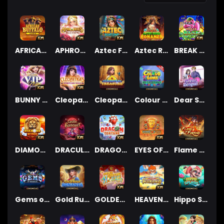
AFRICAN BUFFALO 5000
APHRODITE’S BLESSING
Aztec Fortune
Aztec Rush Bonanza
BREAK THE BANK
BUNNY VIP NIGHT
Cleopatra's Fortune Ways
Cleopatra's Treasure
Colour Game Mega Bonus
Dear Senpai
DIAMOND KING
DRACULA’S CASTLE BANQUET
DRAGON FORTUNE
EYES OF RA
Flame of Fortune
Gems of Valhalla
Gold Rush Bonanza
GOLDEN FORTUNE HORSE
HEAVENLY FEAST WITH WUKONG
Hippo Splash