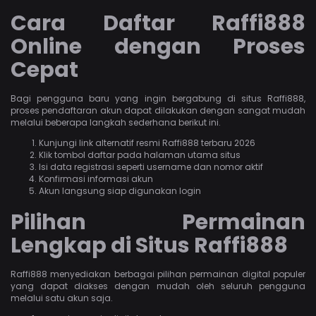
Cara Daftar Raffi888
Online dengan Proses
Cepat
Bagi pengguna baru yang ingin bergabung di situs Raffi888,
proses pendaftaran akun dapat dilakukan dengan sangat mudah
melalui beberapa langkah sederhana berikut ini.
Kunjungi link alternatif resmi Raffi888 terbaru 2026
Klik tombol daftar pada halaman utama situs
Isi data registrasi seperti username dan nomor aktif
Konfirmasi informasi akun
Akun langsung siap digunakan login
Pilihan Permainan
Lengkap di Situs Raffi888
Raffi888 menyediakan berbagai pilihan permainan digital populer
yang dapat diakses dengan mudah oleh seluruh pengguna
melalui satu akun saja.