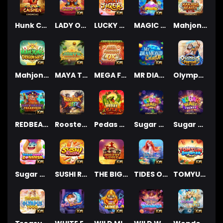
Hunk Cai Shen
LADY OF RA
LUCKY TIGER
MAGIC PEARLS
Mahjong Beauty
Mahjong Dragon Ways
MAYA TEMPLE OF FORTUNE
MEGA FORTUNE OX
MR DIAMOND DELUXE
Olympus Fortune
REDBEARD TREASURE
Rooster Blitz
Pedas Gila
Sugar Blast
Sugar Blast Frenzy
Sugar Candy Bonanza
SUSHI RUSH
THE BIG THE FAT THE UGLY
TIDES OF FORTUNE
TOMYUM BONANZA