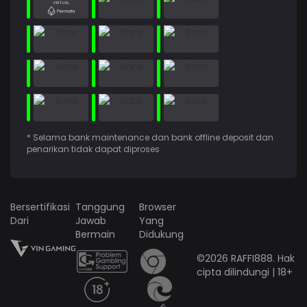
* Selama bank maintenance dan bank offline deposit dan
penarikan tidak dapat diproses
Bersertifikasi
Tanggung
Browser
Dari
Jawab
Yang
Bermain
Didukung
©2026 RAFFI888. Hak
cipta dilindungi | 18+