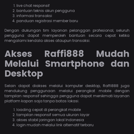
live chat responsif
bantuan teknis akun pengguna
informasi transaksi
panduan registrasi member baru
Dengan dukungan tim layanan pelanggan profesional, seluruh
pengguna dapat memperoleh bantuan secara cepat ketika
mengalami kendala akses ataupun transaksi.
Akses Raffi888 Mudah
Melalui Smartphone dan
Desktop
Selain dapat diakses melalui komputer desktop, Raffi888 juga
mendukung penggunaan melalui perangkat mobile dengan
tampilan responsif sehingga pengguna dapat menikmati layanan
platform kapan saja tanpa batas lokasi.
loading cepat di perangkat mobile
tampilan responsif semua ukuran layar
akses stabil jaringan lokal Indonesia
login mudah melalui link alternatif terbaru