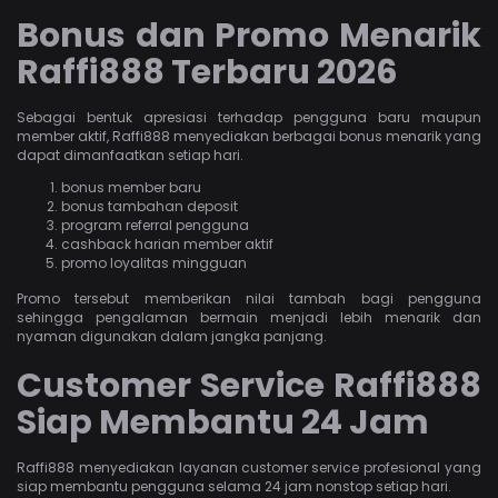
Bonus dan Promo Menarik
Raffi888 Terbaru 2026
Sebagai bentuk apresiasi terhadap pengguna baru maupun
member aktif, Raffi888 menyediakan berbagai bonus menarik yang
dapat dimanfaatkan setiap hari.
bonus member baru
bonus tambahan deposit
program referral pengguna
cashback harian member aktif
promo loyalitas mingguan
Promo tersebut memberikan nilai tambah bagi pengguna
sehingga pengalaman bermain menjadi lebih menarik dan
nyaman digunakan dalam jangka panjang.
Customer Service Raffi888
Siap Membantu 24 Jam
Raffi888 menyediakan layanan customer service profesional yang
siap membantu pengguna selama 24 jam nonstop setiap hari.