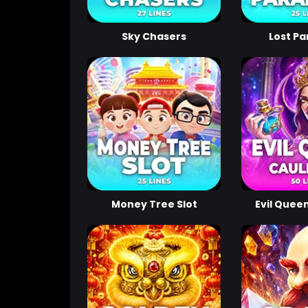
Sky Chasers
Lost Pa
Money Tree Slot
Evil Quee