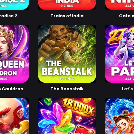
radise 2
Trains of India
Gate o
n Cauldron
The Beanstalk
Let's