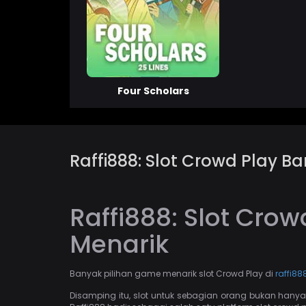
Four Scholars
Raffi888: Slot Crowd Play B
Raffi888: Slot Cro
Menarik
Banyak pilihan game menarik slot Crowd Play di
raffi88
Disamping itu, slot untuk sebagian orang bukan hanya 