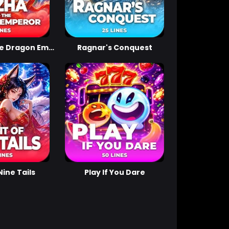
Nezha And The Dragon Emperor
Ragnar's Conquest
Nine Tails
Play If You Dare