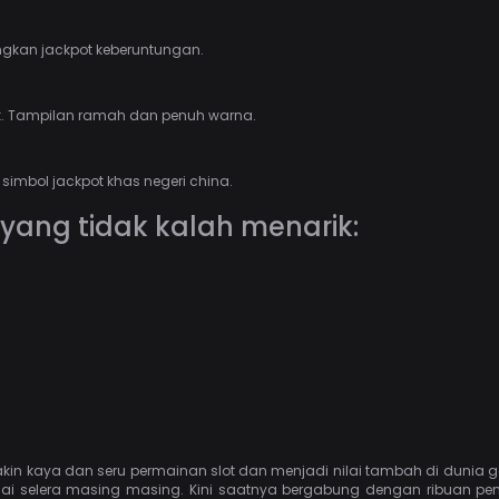
gkan jackpot keberuntungan.
lk. Tampilan ramah dan penuh warna.
simbol jackpot khas negeri china.
a yang tidak kalah menarik:
kin kaya dan seru permainan slot dan menjadi nilai tambah di dunia 
i selera masing masing. Kini saatnya bergabung dengan ribuan pem