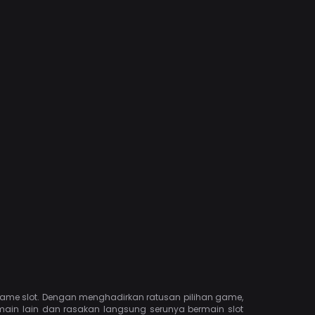
game slot. Dengan menghadirkan ratusan pilihan game,
ain lain dan rasakan langsung serunya bermain slot