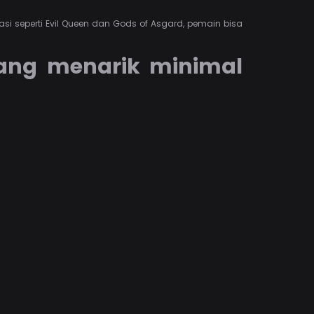
asi seperti Evil Queen dan Gods of Asgard, pemain bisa
ang menarik minimal