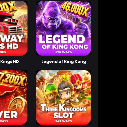
Kings HD
Legend of King Kong