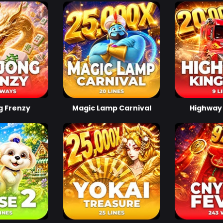
 Frenzy
Magic Lamp Carnival
Highway 