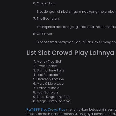
Golden Lion
Slot dengan simbol singa emas yang melamban
The Beanstalk
Terinspirasi dari dongeng Jack and the Beansta
CNY Fever
Slot bertema perayaan Tahun Baru Imlek dengan 
List Slot Crowd Play Lainny
Money Tree Slot
Jewel Space
Spirit of Nine Tails
Lost Paradise 2
Heavenly Fortune
More & More Love
Trains of India
Four Scholars
Three Kingdoms Slot
Magic Lamp Carnival
Raffi888 Slot Crowd Play
menunjukkan betapa kini sema
Setiap pemain bebas menentukan gaya bermain sesua