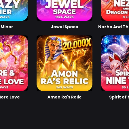
 Miner
Jewel Space
ore Love
Amon Ra's Relic
Spirit of 